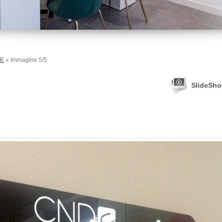
RE
» Immagine 5/5
SlideSh