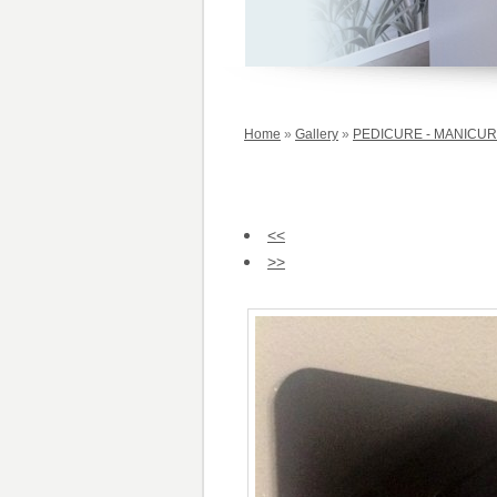
Home
»
Gallery
»
PEDICURE - MANICU
<<
>>