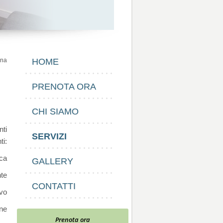
ina
HOME
PRENOTA ORA
CHI SIAMO
nti
SERVIZI
ti:
ca
GALLERY
te
CONTATTI
ivo
ne
Prenota ora