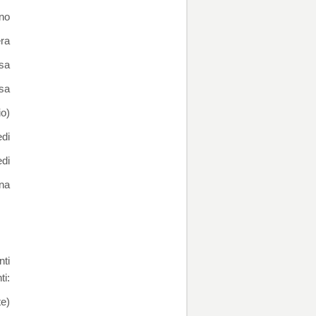
rno
ra
sa
sa
io)
di
di
ina
nti
ti:
te)