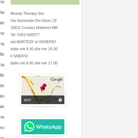
ine
ta
Beauty Therapy Snc
Via Nazionale Dei Giovi, 29
ale
20811 Cesano Maderno MB
ine
Tel: 0362 640077
dal MARTEDI' al VENERDI'
ana
dalle ore 9.30 alle ore 19.30
lle
il SABATO
dalle ore 8.00 alle ore 17.00
cia
lle
tte
nto
ale
ne
teo
are