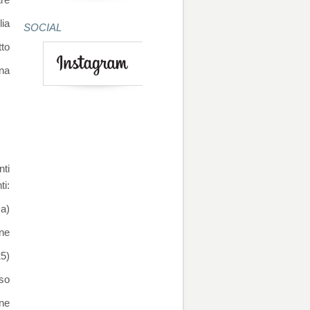
lia
SOCIAL
tto
na
nti
ti:
ca)
ene
25)
iso
ene