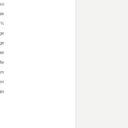
so
ale
e ¾
ge
ge
nte
ie
am
am
io